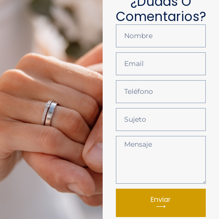
¿dudas O
Comentarios?
Enviar
⟶